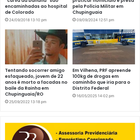
“curva da banana” são
praticar homicídio é presa
encaminhadas ao hospital
pela Polícia Militar em
de Colorado
Chupinguaia
24/09/2018 13:10 pm
09/09/2024 12:51 pm
Tentando socorrer amigo
Em Vilhena, PRF apreende
esfaqueado, jovem de 22
100kg de drogas em
anos é morto a facadas no
caminhão que iria para o
baile da Rainha em
Distrito Federal
Chupinguaia/RO
16/05/2025 14:02 pm
25/09/2022 13:18 pm