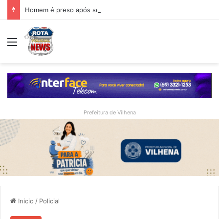
Homem é preso após ser encontrado nos fundos de casa que foi arrombada em Vilhena
Menu
Prefeitura de Vilhena
Inicio
/
Policial