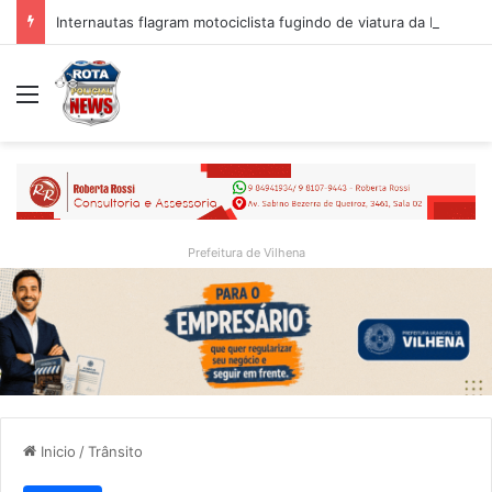
Internautas flagram motociclista fugindo de viatura da PM em Vilhena/RO
Menu
Prefeitura de Vilhena
Inicio
/
Trânsito