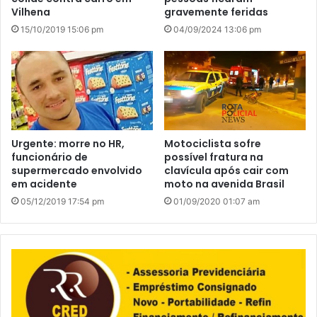
Vilhena
gravemente feridas
15/10/2019 15:06 pm
04/09/2024 13:06 pm
Urgente: morre no HR,
Motociclista sofre
funcionário de
possível fratura na
supermercado envolvido
clavícula após cair com
em acidente
moto na avenida Brasil
05/12/2019 17:54 pm
01/09/2020 01:07 am