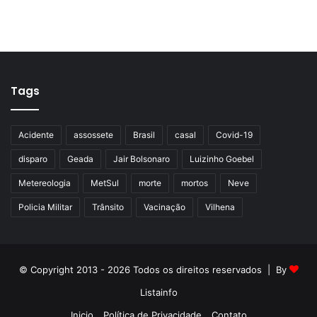
Tags
Acidente
assossete
Brasil
casal
Covid-19
disparo
Geada
Jair Bolsonaro
Luizinho Goebel
Metereologia
MetSul
morte
mortos
Neve
Policia Militar
Trânsito
Vacinação
Vilhena
© Copyright 2013 - 2026 Todos os direitos reservados | By
Listainfo
Inicio
Política de Privacidade
Contato