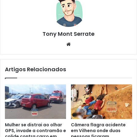
Tony Mont Serrate
We
bsi
te
Artigos Relacionados
Mulher se distrai ao olhar
Câmera flagra acidente
GPS, invade a contramão e
em Vilhena onde duas
colide contra carro em
pessoas ficaram