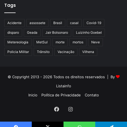
Tags
Acidente
assossete
Brasil
casal
Covid-19
disparo
Geada
Jair Bolsonaro
Luizinho Goebel
Metereologia
MetSul
morte
mortos
Neve
Policia Militar
Trânsito
Vacinação
Vilhena
© Copyright 2013 - 2026 Todos os direitos reservados | By
Listainfo
Inicio
Política de Privacidade
Contato
Facebook
Instagram