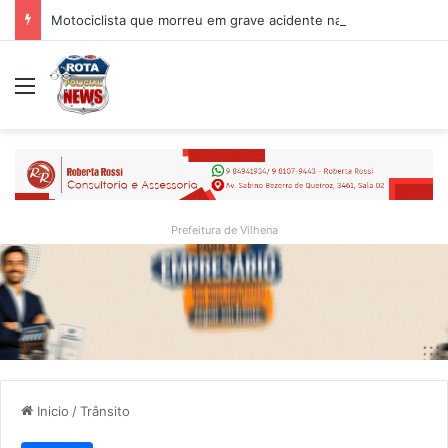
Motociclista que morreu em grave acidente na BR-364 é identificado; família procurava por ele antes de receber a notícia da tragédia
Menu
Prefeitura de Vilhena
Inicio
/
Trânsito