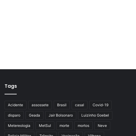
Tags
Acidente
assossete
Brasil
casal
Covid-19
disparo
Geada
Jair Bolsonaro
Luizinho Goebel
Metereologia
MetSul
morte
mortos
Neve
Policia Militar
Trânsito
Vacinação
Vilhena