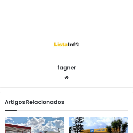
fagner
We
bsi
te
Artigos Relacionados