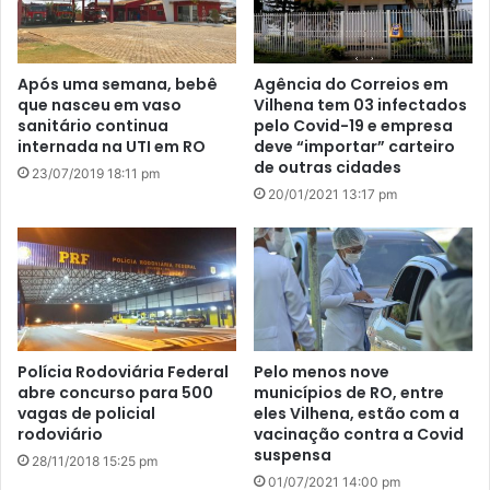
Após uma semana, bebê
Agência do Correios em
que nasceu em vaso
Vilhena tem 03 infectados
sanitário continua
pelo Covid-19 e empresa
internada na UTI em RO
deve “importar” carteiro
de outras cidades
23/07/2019 18:11 pm
20/01/2021 13:17 pm
Polícia Rodoviária Federal
Pelo menos nove
abre concurso para 500
municípios de RO, entre
vagas de policial
eles Vilhena, estão com a
rodoviário
vacinação contra a Covid
suspensa
28/11/2018 15:25 pm
01/07/2021 14:00 pm