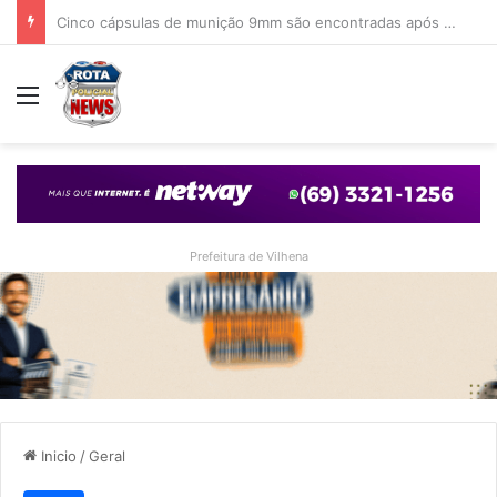
Fiscalização em área central termina com apreensão de cigarros eletrônicos e condução de dois envolvidos
Menu
Prefeitura de Vilhena
Inicio
/
Geral