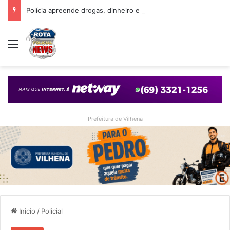
Polícia apreende drogas, dinheiro e simulacro durante ação no bairro Alto Alegre, em Vilhena
Menu
Prefeitura de Vilhena
Inicio
/
Policial