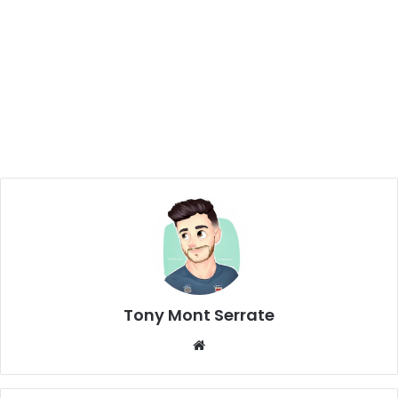
Tony Mont Serrate
We
bsi
te