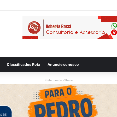
Classificados Rota
Anuncie conosco
Prefeitura de Vilhena