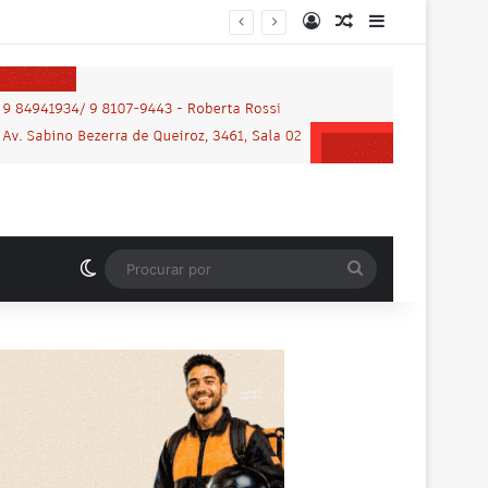
Entrar
Artigo aleatório
Barra Latera
Motociclista que morreu em grave acidente na BR-364 é identificado; família procurava por ele antes de receber a notícia da tragédia
Switch skin
Procurar
por