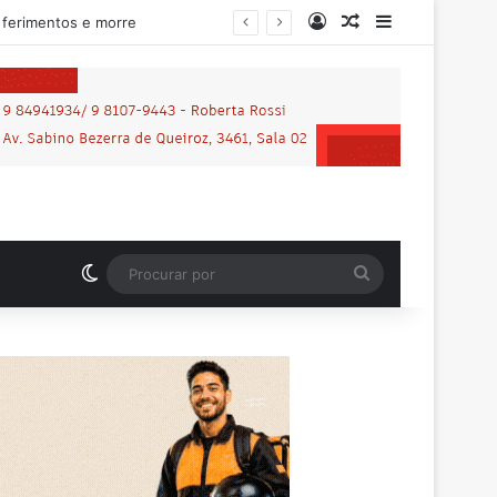
Entrar
Artigo aleatório
Barra Latera
lhena
Switch skin
Procurar
por