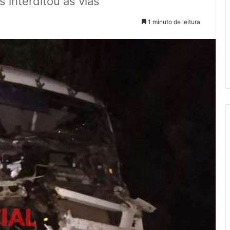
 interditou as vias
1 minuto de leitura