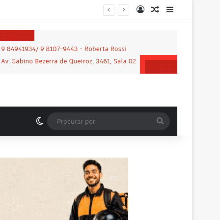
Entrar
Artigo aleatório
Barra Latera
nos em praça de Vilhena
Switch skin
Procurar
por