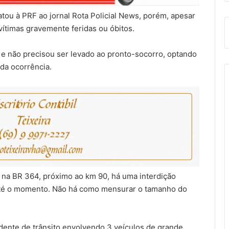
atou à PRF ao jornal Rota Policial News, porém, apesar
vítimas gravemente feridas ou óbitos.
e não precisou ser levado ao pronto-socorro, optando
 da ocorrência.
e na BR 364, próximo ao km 90, há uma interdição
 até o momento. Não há como mensurar o tamanho do
dente de trânsito envolvendo 3 veículos de grande