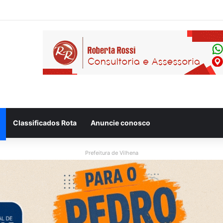
eso após ser flagrado repassando porção de maconha a garoto de 14 a
Classificados Rota
Anuncie conosco
Prefeitura de Vilhena