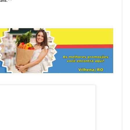
aís.**