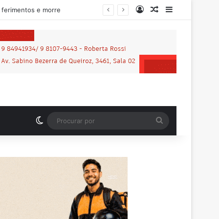
Entrar
Artigo aleatório
Barra Latera
lhena
Switch skin
Procurar
por