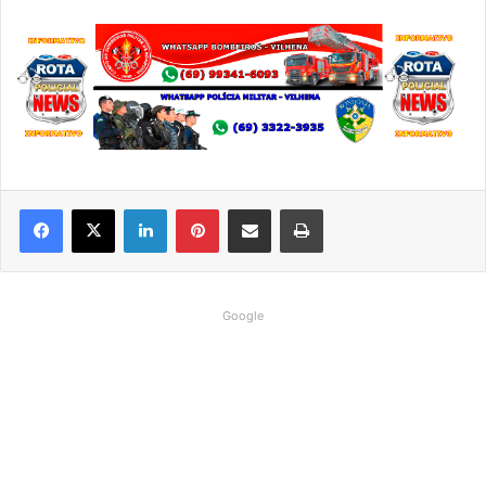
Linkedin
Pinterest
Compartilhar via e-mail
Imprimir
Google