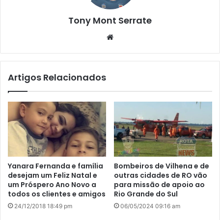
Tony Mont Serrate
We
bsi
te
Artigos Relacionados
Yanara Fernanda e família
Bombeiros de Vilhena e de
desejam um Feliz Natal e
outras cidades de RO vão
um Próspero Ano Novo a
para missão de apoio ao
todos os clientes e amigos
Rio Grande do Sul
24/12/2018 18:49 pm
06/05/2024 09:16 am