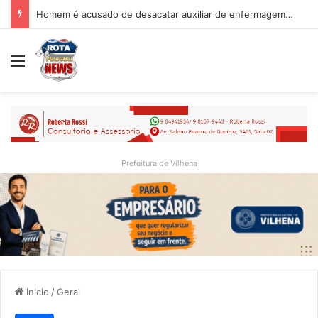
Homem é acusado de desacatar auxiliar de enfermagem no Hospital Regional de Vilhena
Menu
Prefeitura de Vilhena
Inicio
/
Geral