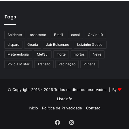
Tags
Acidente
assossete
Brasil
casal
Covid-19
disparo
Geada
Jair Bolsonaro
Luizinho Goebel
Metereologia
MetSul
morte
mortos
Neve
Policia Militar
Trânsito
Vacinação
Vilhena
© Copyright 2013 - 2026 Todos os direitos reservados | By
Listainfo
Inicio
Política de Privacidade
Contato
Facebook
Instagram