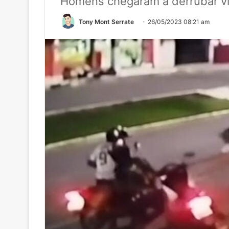
Homens chegaram a derrubar ví
Tony Mont Serrate
26/05/2023 08:21 am