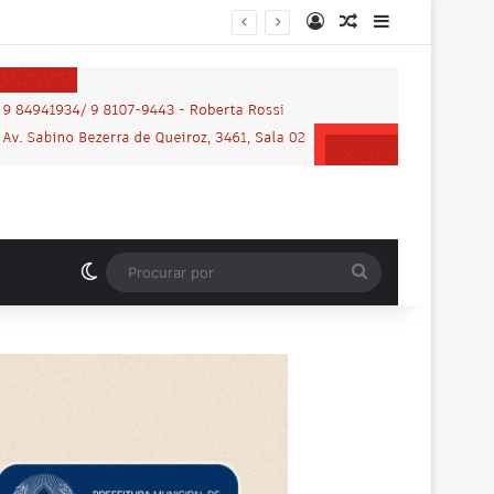
Entrar
Artigo aleatório
Barra Latera
lhena
Switch skin
Procurar
por