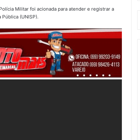
lícia Militar foi acionada para atender e registrar a
 Pública (UNISP).