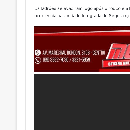
Os ladrões se evadiram logo após o roubo e a Po
ocorrência na Unidade Integrada de Segurança