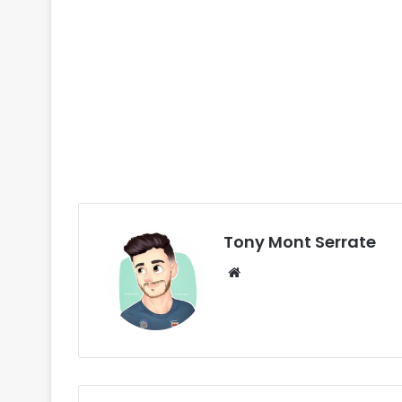
Tony Mont Serrate
We
bsi
te