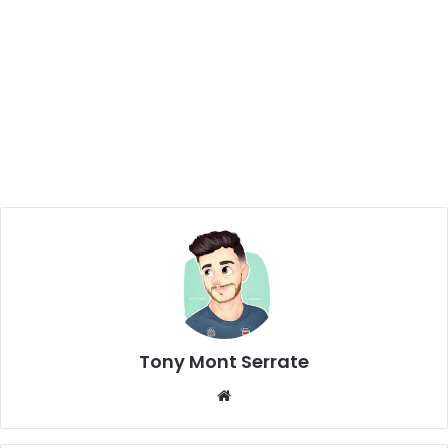
Tony Mont Serrate
We
bsi
te