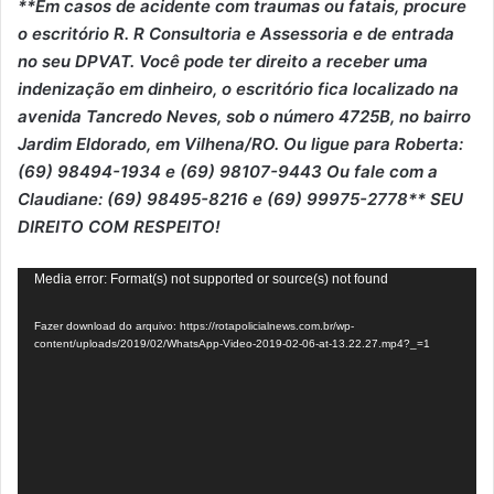
**Em casos de acidente com traumas ou fatais, procure
o escritório R. R Consultoria e Assessoria e de entrada
no seu DPVAT. Você pode ter direito a receber uma
indenização em dinheiro, o escritório fica localizado na
avenida Tancredo Neves, sob o número 4725B, no bairro
Jardim Eldorado, em Vilhena/RO. Ou ligue para Roberta:
(69) 98494-1934 e (69) 98107-9443 Ou fale com a
Claudiane: (69) 98495-8216 e (69) 99975-2778** SEU
DIREITO COM RESPEITO!
Tocador
Media error: Format(s) not supported or source(s) not found
de
Fazer download do arquivo: https://rotapolicialnews.com.br/wp-
vídeo
content/uploads/2019/02/WhatsApp-Video-2019-02-06-at-13.22.27.mp4?_=1