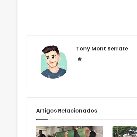
Tony Mont Serrate
We
bsi
te
Artigos Relacionados