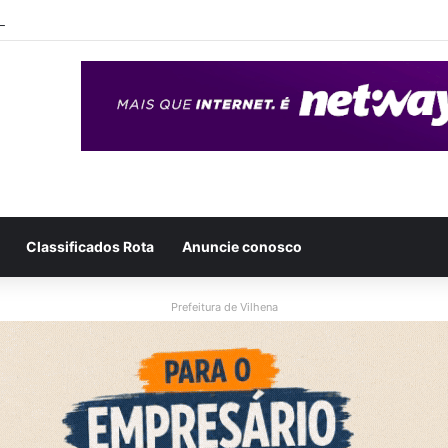
eso após ser flagrado repassando porção de maconha a garoto de 14 
Classificados Rota
Anuncie conosco
Prefeitura de Vilhena