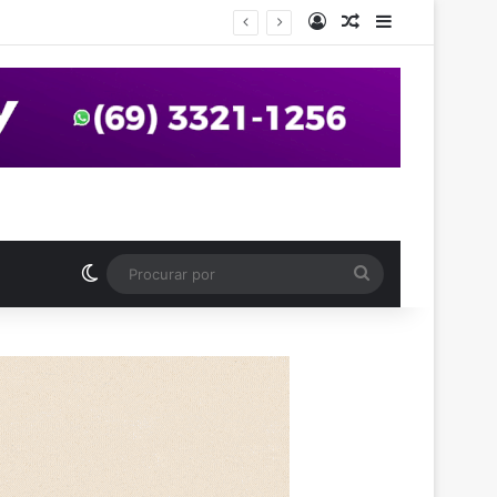
Entrar
Artigo aleatório
Barra Latera
anos em praça de Vilhena
Switch skin
Procurar
por