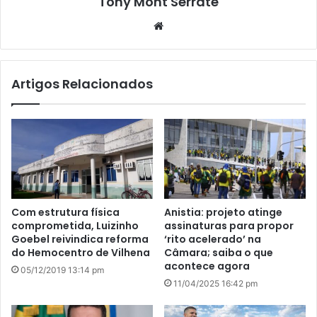
Tony Mont Serrate
We
bsi
te
Artigos Relacionados
Com estrutura física
Anistia: projeto atinge
comprometida, Luizinho
assinaturas para propor
Goebel reivindica reforma
‘rito acelerado’ na
do Hemocentro de Vilhena
Câmara; saiba o que
acontece agora
05/12/2019 13:14 pm
11/04/2025 16:42 pm