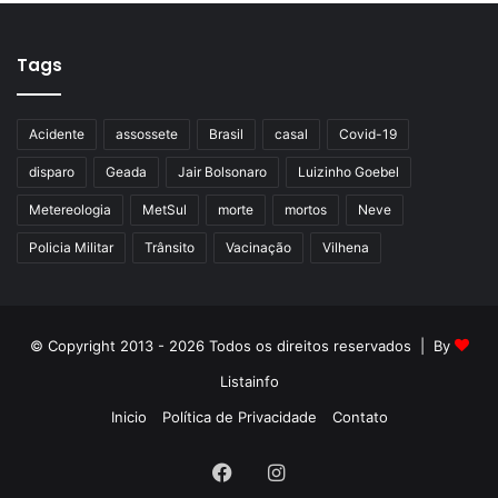
Tags
Acidente
assossete
Brasil
casal
Covid-19
disparo
Geada
Jair Bolsonaro
Luizinho Goebel
Metereologia
MetSul
morte
mortos
Neve
Policia Militar
Trânsito
Vacinação
Vilhena
© Copyright 2013 - 2026 Todos os direitos reservados | By
Listainfo
Inicio
Política de Privacidade
Contato
Facebook
Instagram