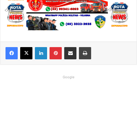
Linkedin
Pinterest
Compartilhar via e-mail
Imprimir
Google