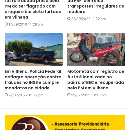
rosto e acaba preso pela
da PRF identifica
PM ao ser flagrado com
transportes irregulares de
drogas e bicicleta furtada
madeira
em Vilhena
22/09/2022 11:32 am
17/09/2019 14:28 pm
Em Vilhena, Polícia Federal
Motoneta com registro de
deflagra operação contra
furto é localizada no
fraudes no INSS e cumpre
bairro 5ºBEC e recuperada
mandatos na cidade
pela PM em Vilhena
27/07/2022 13:29 pm
22/07/2025 13:30 pm