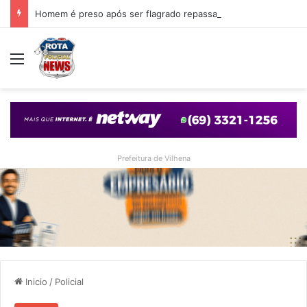
Homem é preso após ser flagrado repassando porção de maconha a garoto de 14 anos em praça de Vilhena
Menu
Prefeitura de Vilhena
Inicio
/
Policial