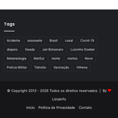
Tags
Acidente
assossete
Brasil
casal
Covid-19
disparo
Geada
Jair Bolsonaro
Luizinho Goebel
Metereologia
MetSul
morte
mortos
Neve
Policia Militar
Trânsito
Vacinação
Vilhena
© Copyright 2013 - 2026 Todos os direitos reservados | By
Listainfo
Inicio
Política de Privacidade
Contato