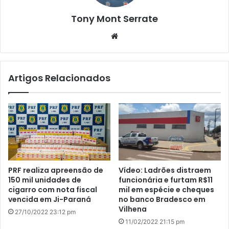
Tony Mont Serrate
We
bsi
te
Artigos Relacionados
PRF realiza apreensão de
Vídeo: Ladrões distraem
150 mil unidades de
funcionária e furtam R$11
cigarro com nota fiscal
mil em espécie e cheques
vencida em Ji-Paraná
no banco Bradesco em
Vilhena
27/10/2022 23:12 pm
11/02/2022 21:15 pm