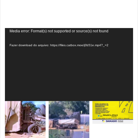
Tocador
Media error: Format(s) not supported or source(s) not found
de
Fazer download do arquivo: https://files.catbox.moe/j0b51e.mp4?_=2
vídeo