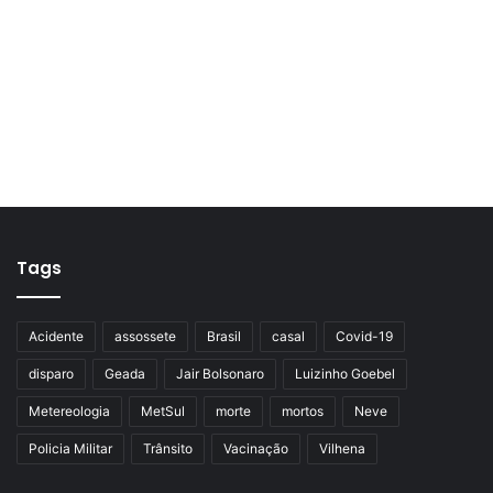
Tags
Acidente
assossete
Brasil
casal
Covid-19
disparo
Geada
Jair Bolsonaro
Luizinho Goebel
Metereologia
MetSul
morte
mortos
Neve
Policia Militar
Trânsito
Vacinação
Vilhena