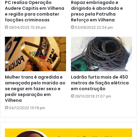
PC realiza Operação
Rapaz embriagado e
Audere Capitis em Vilhena
dirigindo é abordado e
e região para combater
preso pela Patrulha
facções criminosas
Reforço em Vilhena
29/04/2025 15:39 pm
03/06/2022 22:34 pm
Mulher trans é agredida e
Ladrão furta mais de 450
ameaçada pelo marido ao
metros de fiação elétrica
se negar em fazer sexo e
em construção
pedir separação em
26/10/2018 21:07 pm
Vilhena
04/12/2022 15:19 pm