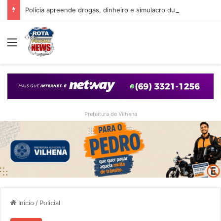
Polícia apreende drogas, dinheiro e simulacro durante ação no bairro Alto Alegre, em Vilhena
Menu
Prefeitura de Vilhena
Inicio
/
Policial