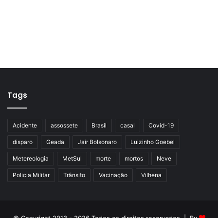
Tags
Acidente
assossete
Brasil
casal
Covid-19
disparo
Geada
Jair Bolsonaro
Luizinho Goebel
Metereologia
MetSul
morte
mortos
Neve
Policia Militar
Trânsito
Vacinação
Vilhena