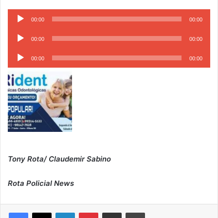
Tocador
00:00
00:00
de
Tocador
áudio
00:00
00:00
de
Tocador
áudio
00:00
00:00
de
áudio
Tony Rota/ Claudemir Sabino
Rota Policial News
Linkedin
Pinterest
Compartilhar via e-mail
Imprimir