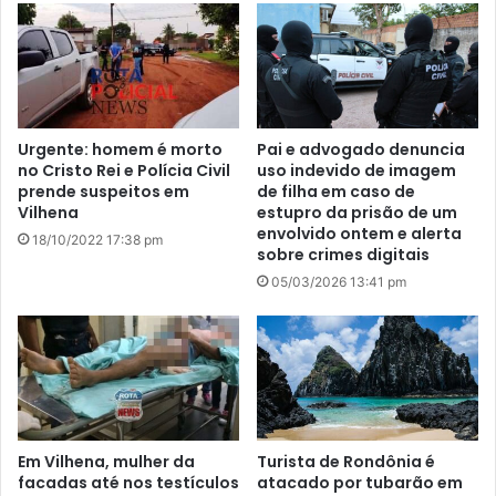
Urgente: homem é morto
Pai e advogado denuncia
no Cristo Rei e Polícia Civil
uso indevido de imagem
prende suspeitos em
de filha em caso de
Vilhena
estupro da prisão de um
envolvido ontem e alerta
18/10/2022 17:38 pm
sobre crimes digitais
05/03/2026 13:41 pm
Em Vilhena, mulher da
Turista de Rondônia é
facadas até nos testículos
atacado por tubarão em