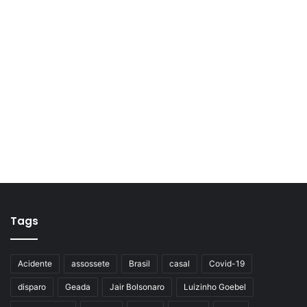
Tags
Acidente
assossete
Brasil
casal
Covid-19
disparo
Geada
Jair Bolsonaro
Luizinho Goebel