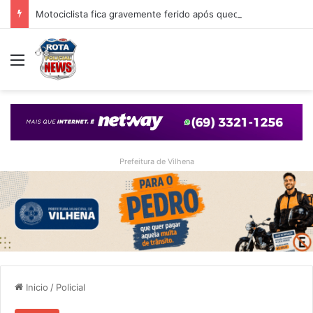
Motociclista fica gravemente ferido após queda em cruzamento com desnível provocado por obra em Vilhena
Menu
Prefeitura de Vilhena
Inicio
/
Policial