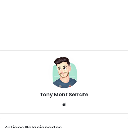
Tony Mont Serrate
We
bsi
te
Artigos Relacionados