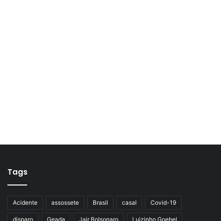
Tags
Acidente
assossete
Brasil
casal
Covid-19
disparo
Geada
Jair Bolsonaro
Luizinho Goebel