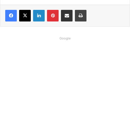
Linkedin
Pinterest
Compartilhar via e-mail
Imprimir
Google