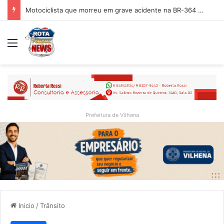
Motociclista que morreu em grave acidente na BR-364 é identificado; família procurava por ele antes de receber a notícia da tragédia
Menu
Prefeitura de Vilhena
Inicio
/
Trânsito