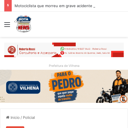
Motociclista que morreu em grave acidente na BR-364 é identificado; família procurava por ele antes de receber a notícia da tragédia
Menu
Prefeitura de Vilhena
Inicio
/
Policial