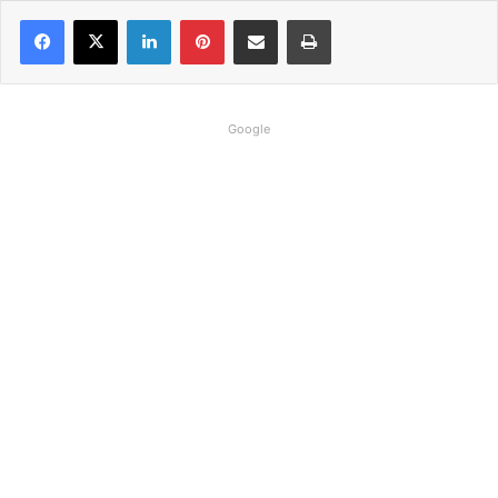
Linkedin
Pinterest
Compartilhar via e-mail
Imprimir
Google