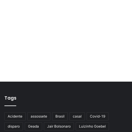
Tags
Acidente
assossete
Brasil
casal
Covid-19
disparo
Geada
Jair Bolsonaro
Luizinho Goebel