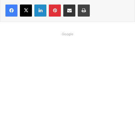
Linkedin
Pinterest
Compartilhar via e-mail
Imprimir
Google