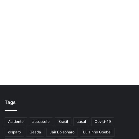
Tags
Acidente
assossete
Brasil
casal
Covid-19
disparo
Geada
Jair Bolsonaro
Luizinho Goebel