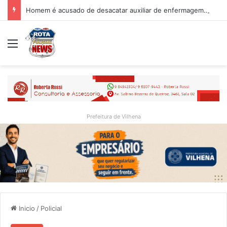
Homem é acusado de desacatar auxiliar de enfermagem no Hospital Regional de Vilhena
Menu
Prefeitura de Vilhena
Inicio
/
Policial