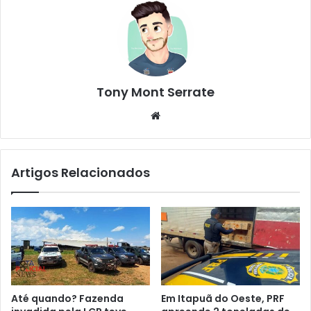
Tony Mont Serrate
We
bsi
te
Artigos Relacionados
Até quando? Fazenda
Em Itapuã do Oeste, PRF