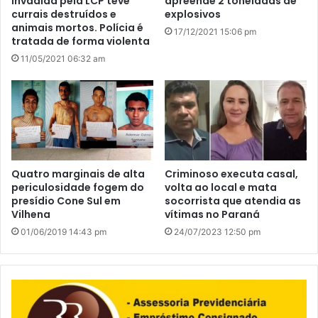
invadida pela LCP teve
apreende 2 toneladas de
currais destruídos e
explosivos
animais mortos. Polícia é
17/12/2021 15:06 pm
tratada de forma violenta
11/05/2021 06:32 am
Quatro marginais de alta
Criminoso executa casal,
periculosidade fogem do
volta ao local e mata
presídio Cone Sul em
socorrista que atendia as
Vilhena
vítimas no Paraná
01/06/2019 14:43 pm
24/07/2023 12:50 pm