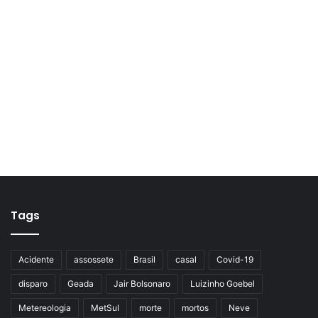
Tags
Acidente
assossete
Brasil
casal
Covid-19
disparo
Geada
Jair Bolsonaro
Luizinho Goebel
Metereologia
MetSul
morte
mortos
Neve