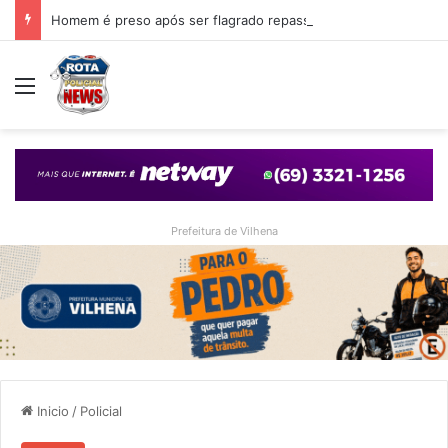
Homem é preso após ser flagrado repassando porção de maconha a garoto de 14 anos em praça de Vilhena
Menu
Prefeitura de Vilhena
Inicio
/
Policial