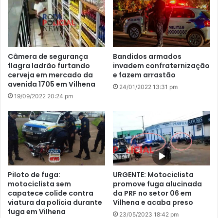
Câmera de segurança
Bandidos armados
flagra ladrão furtando
invadem confraternização
cerveja em mercado da
e fazem arrastão
avenida 1705 em Vilhena
24/01/2022 13:31 pm
19/09/2022 20:24 pm
Piloto de fuga:
URGENTE: Motociclista
motociclista sem
promove fuga alucinada
capatece colide contra
da PRF no setor 06 em
viatura da polícia durante
Vilhena e acaba preso
fuga em Vilhena
23/05/2023 18:42 pm