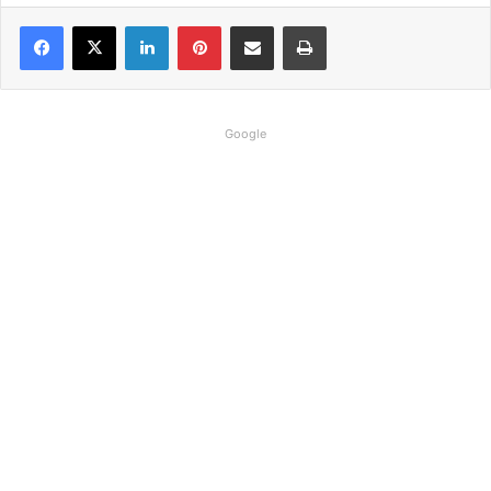
Linkedin
Pinterest
Compartilhar via e-mail
Imprimir
Google