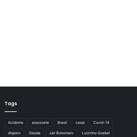
Tags
Acidente
assossete
Brasil
casal
Covid-19
disparo
Geada
Jair Bolsonaro
Luizinho Goebel