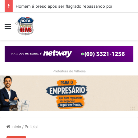
Homem é preso após ser flagrado repassando porção de maconha a garoto de 14 anos em praça de Vilhena
Menu
Prefeitura de Vilhena
Inicio
/
Policial