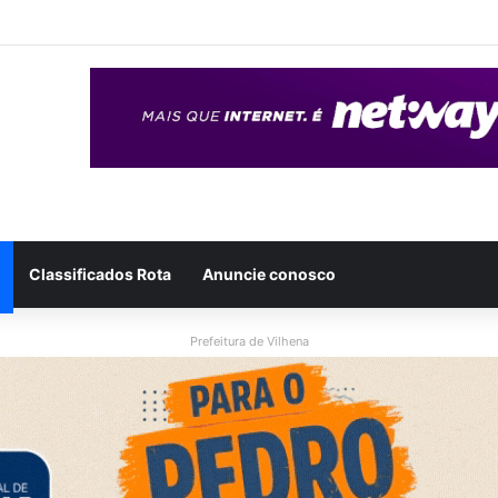
eso após ser flagrado repassando porção de maconha a garoto de 14 
Classificados Rota
Anuncie conosco
Prefeitura de Vilhena