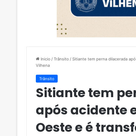
Inicio
/
Trânsito
/
Sitiante tem perna dilacerada ap
Vilhena
Trânsito
Sitiante tem pe
após acidente 
Oeste e é trans