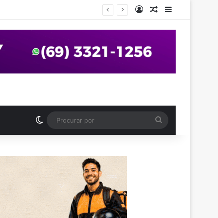
Entrar
Artigo aleatório
Barra Latera
anos em praça de Vilhena
Switch skin
Procurar
por