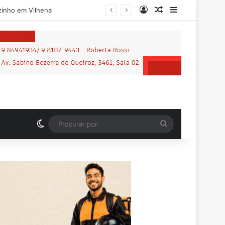
Entrar
Artigo aleatório
Barra Latera
Motociclista que morreu em grave acidente na BR-364 é identificado; família procurava por ele antes de receber a notícia da tragédia
Switch skin
Procurar
por