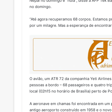
Nepal no domingo é “nula”, disse à AFP Tek Bah
no domingo.
“Até agora recuperamos 68 corpos. Estamos p
por um milagre. Mas a esperança de encontrar 
O avião, um ATR 72 da companhia Yeti Airlines
pessoas a bordo – 68 passageiros e quatro tri
local (02h15 no horário de Brasília) perto de P
A aeronave em chamas foi encontrada em um p
antigo aeroporto construído em 1958 e o novo 