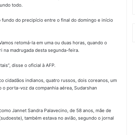
mundo todo.
fundo do precipício entre o final do domingo e início
. Vamos retomá-la em uma ou duas horas, quando o
ri na madrugada desta segunda-feira.
is”, disse o oficial à AFP.
co cidadãos indianos, quatro russos, dois coreanos, um
do o porta-voz da companhia aérea, Sudarshan
a como Jannet Sandra Palavecino, de 58 anos, mãe de
 (sudoeste), também estava no avião, segundo o jornal