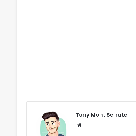
Tony Mont Serrate
We
bsi