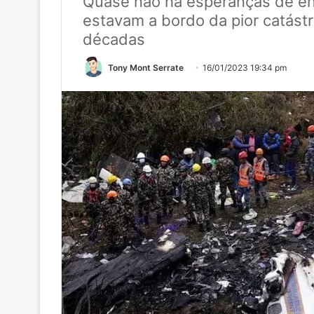
Quase não há esperanças de en
estavam a bordo da pior catástr
décadas
Tony Mont Serrate
16/01/2023 19:34 pm