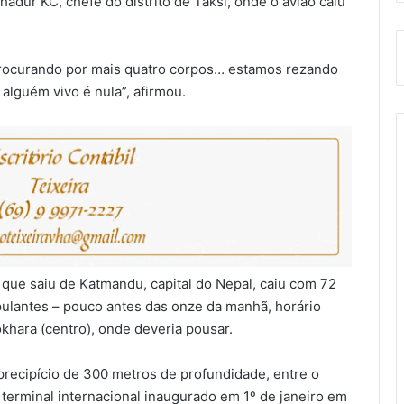
adur KC, chefe do distrito de Taksi, onde o avião caiu
rocurando por mais quatro corpos… estamos rezando
alguém vivo é nula”, afirmou.
 que saiu de Katmandu, capital do Nepal, caiu com 72
pulantes – pouco antes das onze da manhã, horário
okhara (centro), onde deveria pousar.
recipício de 300 metros de profundidade, entre o
terminal internacional inaugurado em 1º de janeiro em