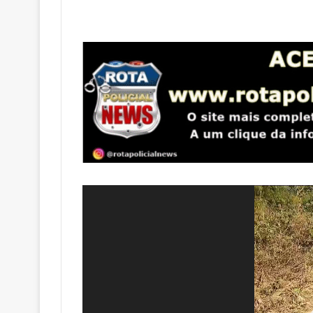
Tocador
de
vídeo