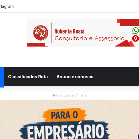
 flagram motociclista fugindo de viatura da PM em Vilhena/RO
Classificados Rota
Anuncie conosco
Prefeitura de Vilhena