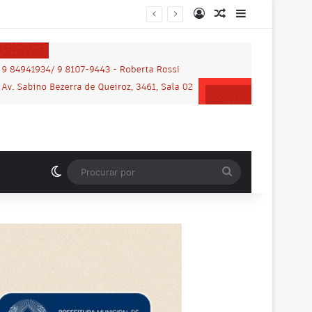
Entrar
Artigo aleatório
Barra Latera
Switch skin
Procurar
por