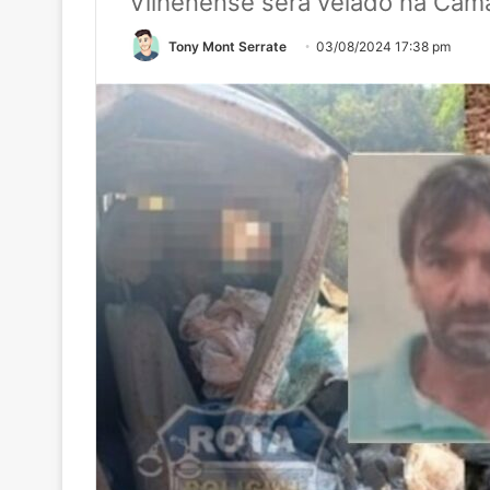
Vilhenense será velado na Câm
Tony Mont Serrate
03/08/2024 17:38 pm