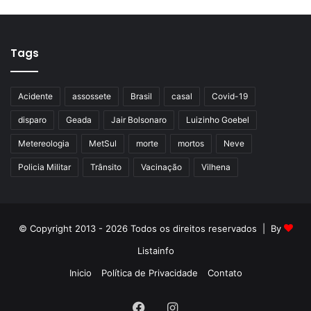
Tags
Acidente
assossete
Brasil
casal
Covid-19
disparo
Geada
Jair Bolsonaro
Luizinho Goebel
Metereologia
MetSul
morte
mortos
Neve
Policia Militar
Trânsito
Vacinação
Vilhena
© Copyright 2013 - 2026 Todos os direitos reservados | By
Listainfo
Inicio
Política de Privacidade
Contato
Facebook
Instagram