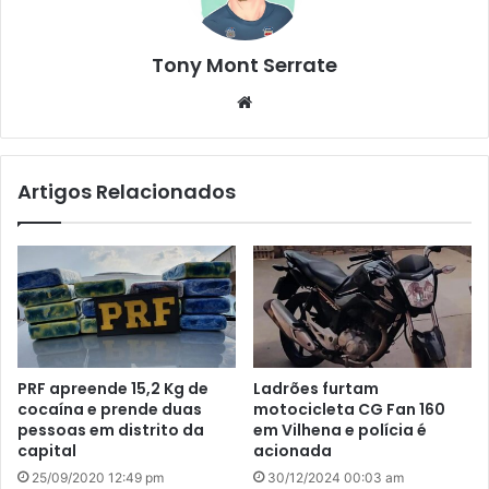
Tony Mont Serrate
We
bsi
te
Artigos Relacionados
PRF apreende 15,2 Kg de
Ladrões furtam
cocaína e prende duas
motocicleta CG Fan 160
pessoas em distrito da
em Vilhena e polícia é
capital
acionada
25/09/2020 12:49 pm
30/12/2024 00:03 am