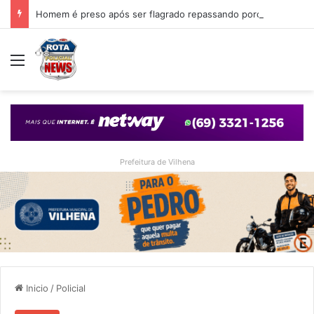
Homem é preso após ser flagrado repassando porção de maconha a garoto de 14 anos em praça de Vilhena
Menu
Prefeitura de Vilhena
Inicio
/
Policial