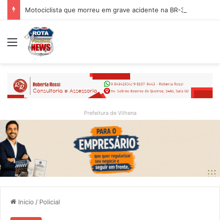
Motociclista que morreu em grave acidente na BR-364 é identificado; família procurava por ele antes de receber a notícia da tragédia
Menu
Prefeitura de Vilhena
Inicio
/
Policial