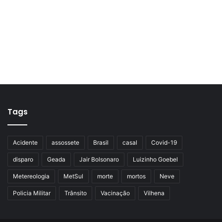
Tags
Acidente
assossete
Brasil
casal
Covid-19
disparo
Geada
Jair Bolsonaro
Luizinho Goebel
Metereologia
MetSul
morte
mortos
Neve
Policia Militar
Trânsito
Vacinação
Vilhena