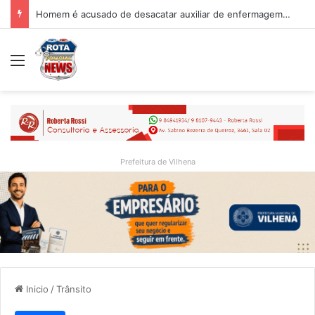
Homem é acusado de desacatar auxiliar de enfermagem no Hospital Regional de Vilhena
Menu
Prefeitura de Vilhena
Inicio
/
Trânsito