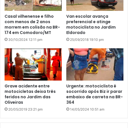
Casal vilhenense e filho
Van escolar avança
com menos de 2 anos
preferencial e atinge
morrem em colisão na BR-
motociclista no Jardim
174 em Comodoro/MT
Eldorado
30/10/2024 12:11 pm
25/09/2018 19:10 pm
Grave acidente entre
Urgente: motociclista é
motocicletas deixa três
socorrido após Biz ir parar
feridos no Jardim das
embaixo de carreta na BR-
Oliveiras
364
20/05/2019 23:21 pm
14/05/2024 10:51 am