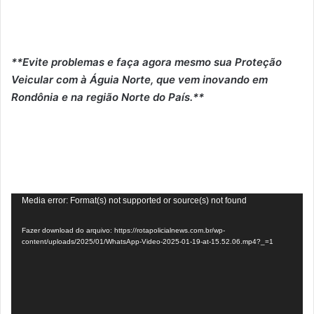
**Evite problemas e faça agora mesmo sua Proteção
Veicular com à Águia Norte, que vem inovando em
Rondônia e na região Norte do País.**
Tocador
Media error: Format(s) not supported or source(s) not found
de
Fazer download do arquivo: https://rotapolicialnews.com.br/wp-
vídeo
content/uploads/2025/01/WhatsApp-Video-2025-01-19-at-15.52.06.mp4?_=1