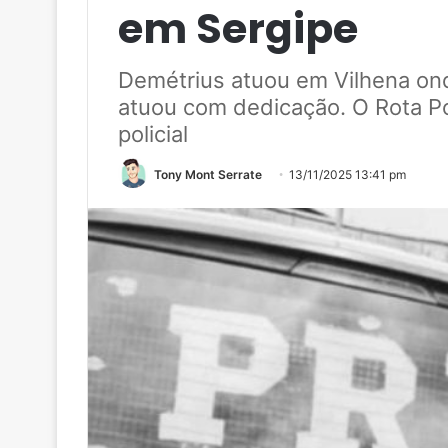
em Sergipe
Demétrius atuou em Vilhena on
atuou com dedicação. O Rota Po
policial
Tony Mont Serrate
13/11/2025 13:41 pm