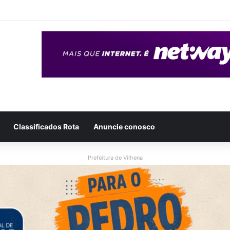
eso após ser flagrado repassando porção de maconha a garoto de 14 
Classificados Rota
Anuncie conosco
Prefeitura de Vilhena