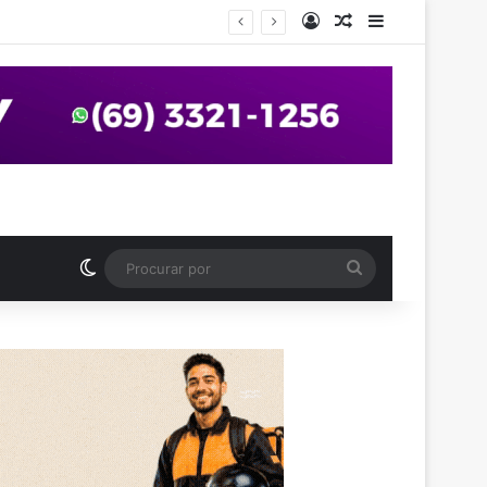
Entrar
Artigo aleatório
Barra Latera
anos em praça de Vilhena
Switch skin
Procurar
por