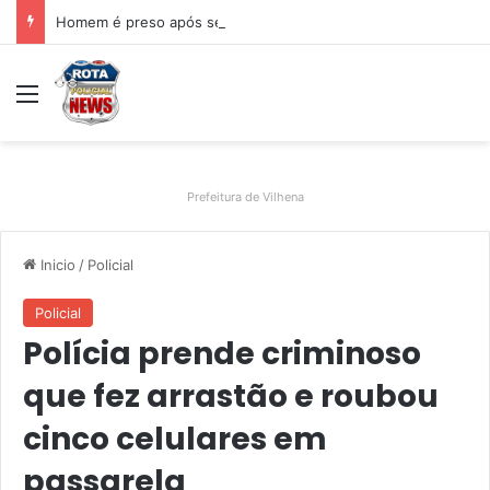
Homem é preso após ser flagrado repassando porção de maconha a garoto de 14 anos em praça de Vilhena
Menu
Prefeitura de Vilhena
Inicio
/
Policial
Policial
Polícia prende criminoso
que fez arrastão e roubou
cinco celulares em
passarela