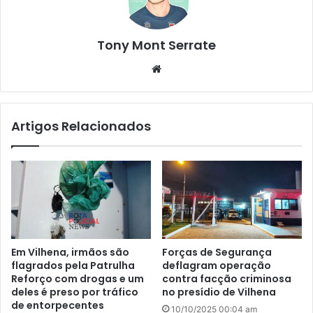
Tony Mont Serrate
We
bsi
te
Artigos Relacionados
Em Vilhena, irmãos são
Forças de Segurança
flagrados pela Patrulha
deflagram operação
Reforço com drogas e um
contra facção criminosa
deles é preso por tráfico
no presídio de Vilhena
de entorpecentes
10/10/2025 00:04 am