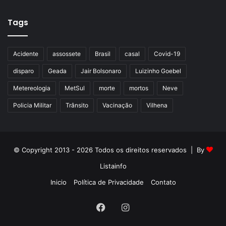
Tags
Acidente
assossete
Brasil
casal
Covid-19
disparo
Geada
Jair Bolsonaro
Luizinho Goebel
Metereologia
MetSul
morte
mortos
Neve
Policia Militar
Trânsito
Vacinação
Vilhena
© Copyright 2013 - 2026 Todos os direitos reservados | By
Listainfo
Inicio
Política de Privacidade
Contato
Facebook
Instagram