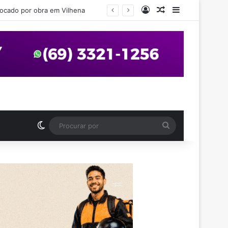
Entrar
Artigo aleatório
Barra Latera
em Vilhena
Switch skin
Procurar
por