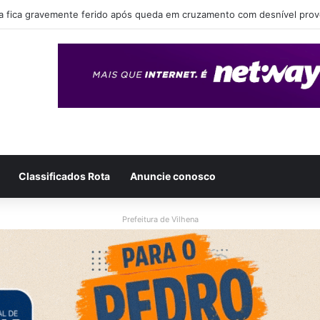
eende drogas, dinheiro e simulacro durante ação no bairro Alto Alegre, 
Classificados Rota
Anuncie conosco
Prefeitura de Vilhena