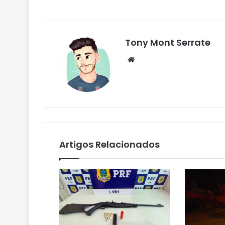
Tony Mont Serrate
We
bsi
te
Artigos Relacionados