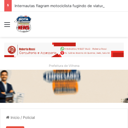
Internautas flagram motociclista fugindo de viatura da PM em Vilhena/RO
Menu
Prefeitura de Vilhena
Inicio
/
Policial