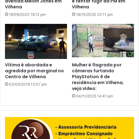
avenida Melvin Jones em
e tentar fugir da PM em
Vilhena
Vilhena
18/09/2023 18:12 pm
18/10/2020 23:11 pm
Vítima é abordada e
Mulher é flagrada por
agredida por marginal no
câmeras furtando
Centro de Vilhena
PlayStation 4 de
residência em Vilhena,
03/05/2019 13:07 pm
veja vídeo:
04/11/2025 14:41 pm