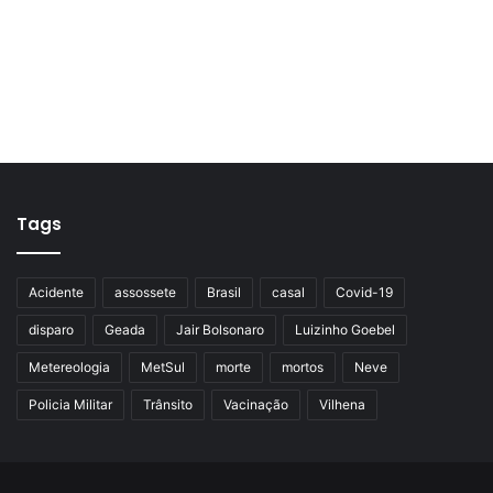
Tags
Acidente
assossete
Brasil
casal
Covid-19
disparo
Geada
Jair Bolsonaro
Luizinho Goebel
Metereologia
MetSul
morte
mortos
Neve
Policia Militar
Trânsito
Vacinação
Vilhena