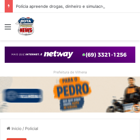
Polícia apreende drogas, dinheiro e simulacro durante ação no bairro Alto Alegre, em Vilhena
Menu
Prefeitura de Vilhena
Inicio
/
Policial