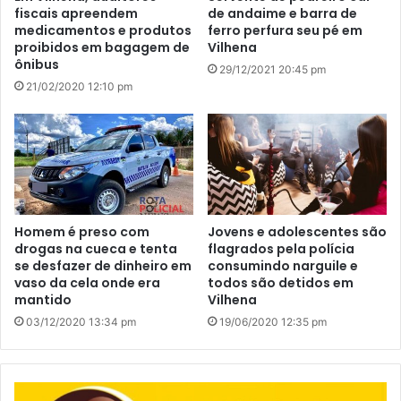
fiscais apreendem
de andaime e barra de
medicamentos e produtos
ferro perfura seu pé em
proibidos em bagagem de
Vilhena
ônibus
29/12/2021 20:45 pm
21/02/2020 12:10 pm
Homem é preso com
Jovens e adolescentes são
drogas na cueca e tenta
flagrados pela polícia
se desfazer de dinheiro em
consumindo narguile e
vaso da cela onde era
todos são detidos em
mantido
Vilhena
03/12/2020 13:34 pm
19/06/2020 12:35 pm