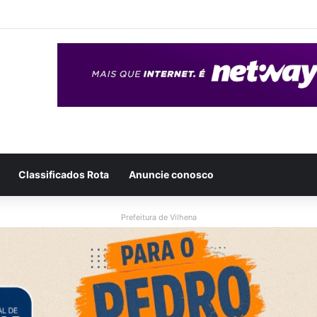
eso após ser flagrado repassando porção de maconha a garoto de 14 
Classificados Rota
Anuncie conosco
Prefeitura de Vilhena