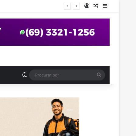
Entrar
Artigo aleatório
Barra Latera
anos em praça de Vilhena
Switch skin
Procurar
por