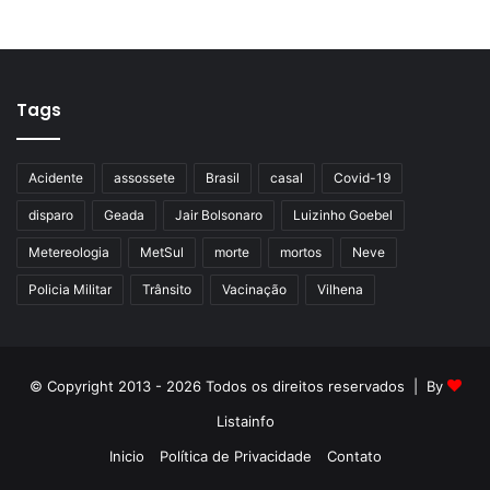
Tags
Acidente
assossete
Brasil
casal
Covid-19
disparo
Geada
Jair Bolsonaro
Luizinho Goebel
Metereologia
MetSul
morte
mortos
Neve
Policia Militar
Trânsito
Vacinação
Vilhena
© Copyright 2013 - 2026 Todos os direitos reservados | By
Listainfo
Inicio
Política de Privacidade
Contato