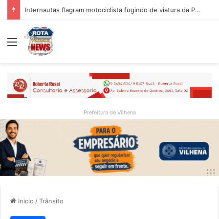
Internautas flagram motociclista fugindo de viatura da PM em Vilhena/RO
Menu
Prefeitura de Vilhena
Inicio
/
Trânsito