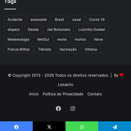
Tags
Acidente
assossete
Brasil
casal
Covid-19
disparo
Geada
Jair Bolsonaro
Luizinho Goebel
Metereologia
MetSul
morte
mortos
Neve
Policia Militar
Trânsito
Vacinação
Vilhena
© Copyright 2013 - 2026 Todos os direitos reservados | By
Listainfo
Inicio
Política de Privacidade
Contato
Facebook
Instagram