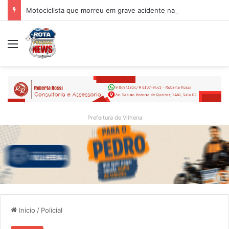
Motociclista que morreu em grave acidente na BR-364 é identificado; família procurava por ele antes de receber a notícia da tragédia
Menu
Prefeitura de Vilhena
Inicio
/
Policial