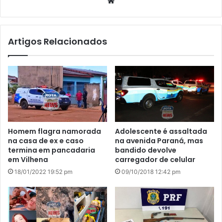
We
bsi
te
Artigos Relacionados
Homem flagra namorada
Adolescente é assaltada
na casa de ex e caso
na avenida Paraná, mas
termina em pancadaria
bandido devolve
em Vilhena
carregador de celular
18/01/2022 19:52 pm
09/10/2018 12:42 pm