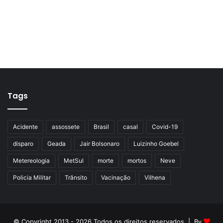
Tags
Acidente
assossete
Brasil
casal
Covid-19
disparo
Geada
Jair Bolsonaro
Luizinho Goebel
Metereologia
MetSul
morte
mortos
Neve
Policia Militar
Trânsito
Vacinação
Vilhena
© Copyright 2013 - 2026 Todos os direitos reservados | By