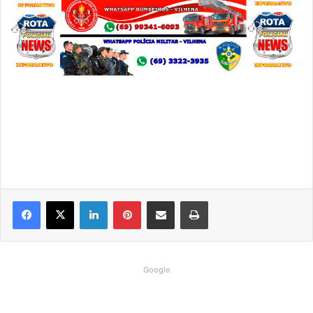
Linkedin
Pinterest
Compartilhar via e-mail
Imprimir
Google