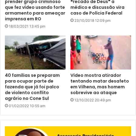
prender grupo criminoso
❝recado de Deus❞ a
que fez vídeo usando forte
médico e discussão vira
armamento para ameaçar
caso de Polícia Federal
imprensa em RO
23/10/2018 12:09 pm
18/03/2021 13:45 pm
40 famílias se preparam
Vídeo mostra atirador
para ocupar parte de
tentando matar desafeto
fazenda que já foi palco
em Vilhena, mas homem
de violento conflito
sobrevive ao ataque
agrário no Cone Sul
12/10/2022 20:49 pm
01/02/2022 10:55 am