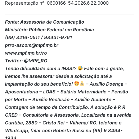
Representação nº 0600166-54.2026.6.22.0000
Fonte: Assessoria de Comunicação
Ministério Público Federal em Rondônia
(69) 3216-0511 / 98431-9761
prro-ascom@mpf.mp.br
www.mpf.mp.br/ro
Twitter: @MPF_RO
Tendo dificuldade com o INSS!?
Fale com a gente,
iremos lhe assessorar desde a solicitação até a
implantação do seu benefício!
– Auxílio Doença –
⁠Aposentadoria – ⁠LOAS – ⁠Salário Maternidade – ⁠Pensão
por Morte – ⁠Auxílio Reclusão – ⁠Auxílio Acidente –
⁠Contagem de tempo de Contribuição. A solução é R R
CRED – Consultoria e Assessoria. Localizada na avenida
Curitiba, 2880 – Cristo Rei – Vilhena/ RO. telefone e
Whatsapp, falar com Roberta Rossi no (69) 9 8494-
1934.