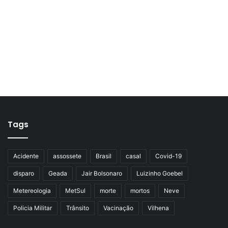
Tags
Acidente
assossete
Brasil
casal
Covid-19
disparo
Geada
Jair Bolsonaro
Luizinho Goebel
Metereologia
MetSul
morte
mortos
Neve
Policia Militar
Trânsito
Vacinação
Vilhena