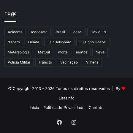
Tags
Acidente
assossete
Brasil
casal
Covid-19
disparo
Geada
Jair Bolsonaro
Luizinho Goebel
Metereologia
MetSul
morte
mortos
Neve
Policia Militar
Trânsito
Vacinação
Vilhena
© Copyright 2013 - 2026 Todos os direitos reservados | By
Listainfo
Inicio
Política de Privacidade
Contato
Facebook
Instagram