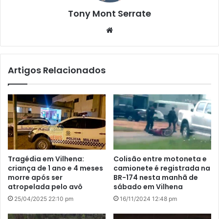
Tony Mont Serrate
We
bsi
te
Artigos Relacionados
Tragédia em Vilhena:
Colisão entre motoneta e
criança de 1 ano e 4 meses
camionete é registrada na
morre após ser
BR-174 nesta manhã de
atropelada pelo avô
sábado em Vilhena
25/04/2025 22:10 pm
16/11/2024 12:48 pm