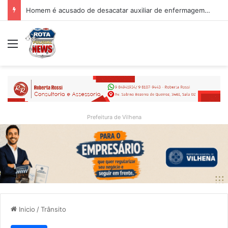
Homem é acusado de desacatar auxiliar de enfermagem no Hospital Regional de Vilhena
Menu
Prefeitura de Vilhena
Inicio
/
Trânsito