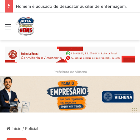
Homem é acusado de desacatar auxiliar de enfermagem no Hospital Regional de Vilhena
Menu
Prefeitura de Vilhena
Inicio
/
Policial