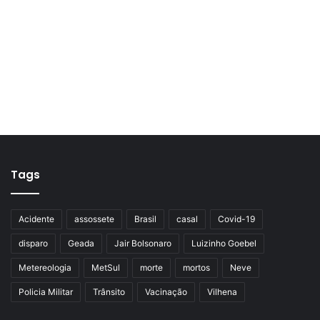
Tags
Acidente
assossete
Brasil
casal
Covid-19
disparo
Geada
Jair Bolsonaro
Luizinho Goebel
Metereologia
MetSul
morte
mortos
Neve
Policia Militar
Trânsito
Vacinação
Vilhena