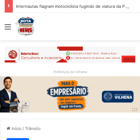
Internautas flagram motociclista fugindo de viatura da PM em Vilhena/RO
Menu
Prefeitura de Vilhena
Inicio
/
Trânsito