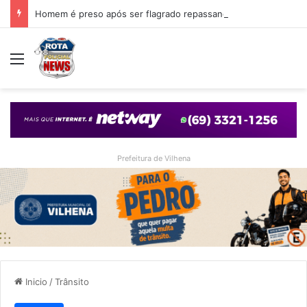
Homem é preso após ser flagrado repassando porção de maconha a garoto de 14 anos em praça de Vilhena
Menu
Prefeitura de Vilhena
Inicio
/
Trânsito