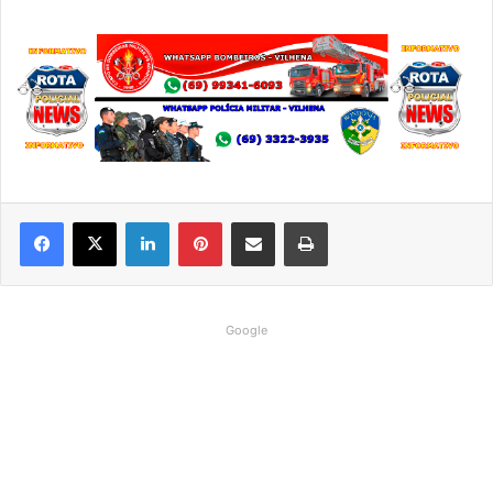
Linkedin
Pinterest
Compartilhar via e-mail
Imprimir
Google