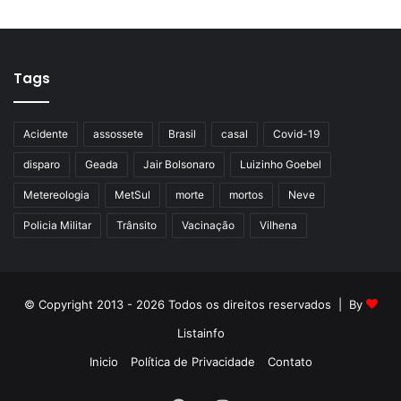
Tags
Acidente
assossete
Brasil
casal
Covid-19
disparo
Geada
Jair Bolsonaro
Luizinho Goebel
Metereologia
MetSul
morte
mortos
Neve
Policia Militar
Trânsito
Vacinação
Vilhena
© Copyright 2013 - 2026 Todos os direitos reservados | By
Listainfo
Inicio
Política de Privacidade
Contato