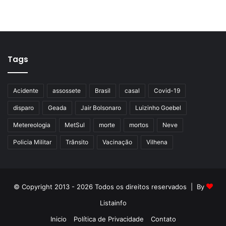
Tags
Acidente
assossete
Brasil
casal
Covid-19
disparo
Geada
Jair Bolsonaro
Luizinho Goebel
Metereologia
MetSul
morte
mortos
Neve
Policia Militar
Trânsito
Vacinação
Vilhena
© Copyright 2013 - 2026 Todos os direitos reservados | By
Listainfo
Inicio
Política de Privacidade
Contato