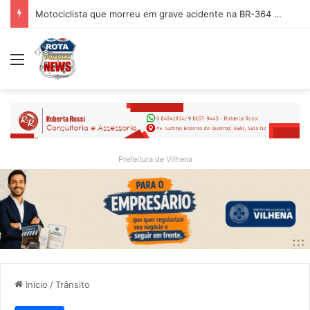
Motociclista que morreu em grave acidente na BR-364 é identificado; família procurava por ele antes de receber a notícia da tragédia
Menu
Prefeitura de Vilhena
Inicio
/
Trânsito