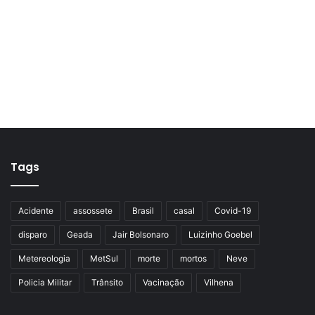
Tags
Acidente
assossete
Brasil
casal
Covid-19
disparo
Geada
Jair Bolsonaro
Luizinho Goebel
Metereologia
MetSul
morte
mortos
Neve
Policia Militar
Trânsito
Vacinação
Vilhena