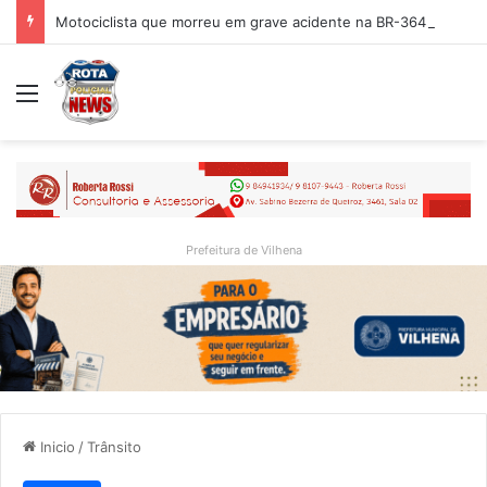
Motociclista que morreu em grave acidente na BR-364 é identificado; família procurava por ele antes de receber a notícia da tragédia
Menu
Prefeitura de Vilhena
Inicio
/
Trânsito