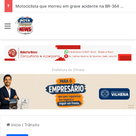
Motociclista que morreu em grave acidente na BR-364 é identificado; família procurava por ele antes de receber a notícia da tragédia
Menu
Prefeitura de Vilhena
Inicio
/
Trânsito