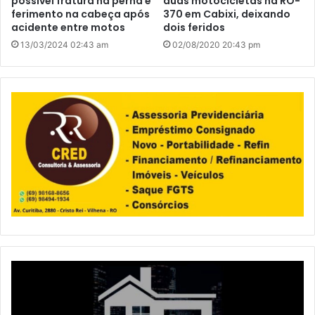
possível fratura na perna e
duas motocicletas na RO-
ferimento na cabeça após
370 em Cabixi, deixando
acidente entre motos
dois feridos
13/03/2024 02:43 am
02/08/2020 20:43 pm