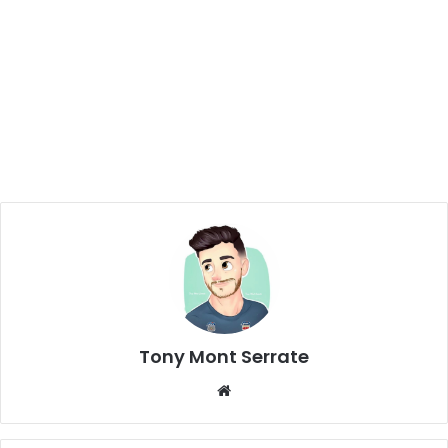
Tony Mont Serrate
We
bsi
te