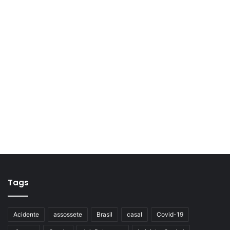
Tags
Acidente
assossete
Brasil
casal
Covid-19