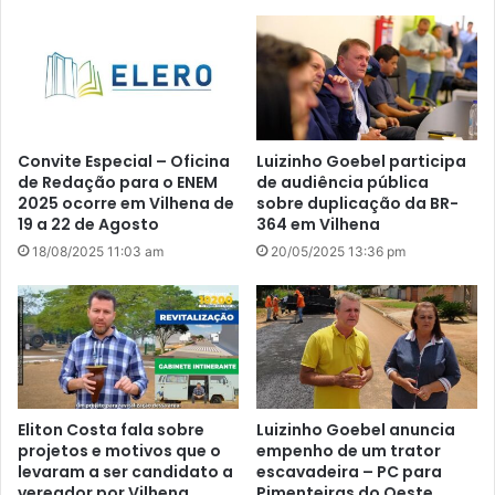
Convite Especial – Oficina
Luizinho Goebel participa
de Redação para o ENEM
de audiência pública
2025 ocorre em Vilhena de
sobre duplicação da BR-
19 a 22 de Agosto
364 em Vilhena
18/08/2025 11:03 am
20/05/2025 13:36 pm
Eliton Costa fala sobre
Luizinho Goebel anuncia
projetos e motivos que o
empenho de um trator
levaram a ser candidato a
escavadeira – PC para
vereador por Vilhena
Pimenteiras do Oeste