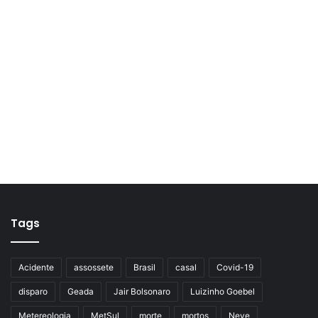
Tags
Acidente
assossete
Brasil
casal
Covid-19
disparo
Geada
Jair Bolsonaro
Luizinho Goebel
Metereologia
MetSul
morte
mortos
Neve